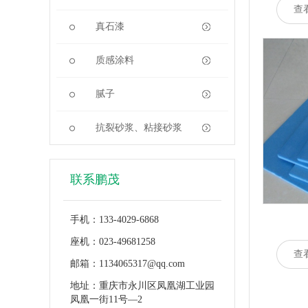
查
真石漆
质感涂料
腻子
抗裂砂浆、粘接砂浆
联系鹏茂
手机：133-4029-6868
座机：023-49681258
查
邮箱：1134065317@qq.com
地址：重庆市永川区凤凰湖工业园
凤凰一街11号—2