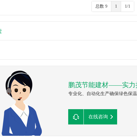
总数 9
1
1/1
读
鹏茂节能建材——实力
专业化、自动化生产确保绿色保温
在线咨询