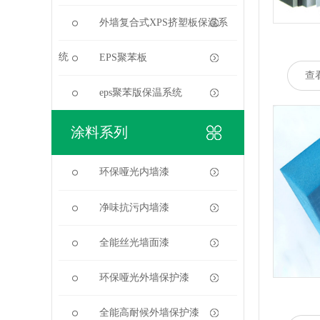
外墙复合式XPS挤塑板保温系
统
EPS聚苯板
查
eps聚苯版保温系统
涂料系列
环保哑光内墙漆
净味抗污内墙漆
全能丝光墙面漆
环保哑光外墙保护漆
全能高耐候外墙保护漆