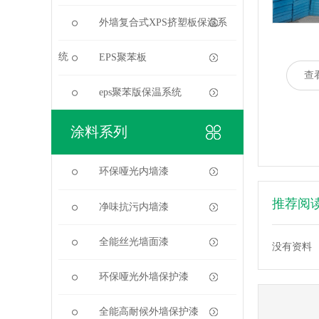
外墙复合式XPS挤塑板保温系
统
EPS聚苯板
查
eps聚苯版保温系统
涂料系列
环保哑光内墙漆
推荐阅
净味抗污内墙漆
全能丝光墙面漆
没有资料
环保哑光外墙保护漆
全能高耐候外墙保护漆