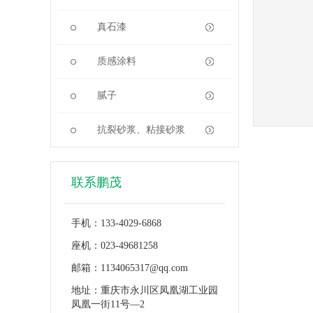
真石漆
质感涂料
腻子
抗裂砂浆、粘接砂浆
联系鹏茂
手机：133-4029-6868
座机：023-49681258
邮箱：1134065317@qq.com
地址：重庆市永川区凤凰湖工业园
凤凰一街11号—2